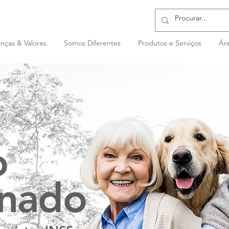
nças & Valores
Somos Diferentes
Produtos e Serviços
Áre
o
gnado