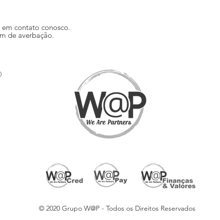
o em
contato
conosco.
gem de averbação.
0
© 2020 Grupo W@P - Todos os Direitos Reservados