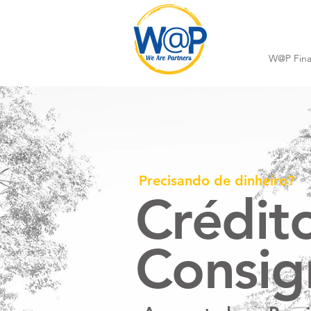
W@P Fina
Precisando de dinheiro?
Crédit
Consi