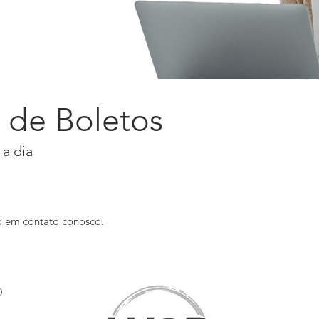
de Boletos
a dia
do em
contato
conosco.
0