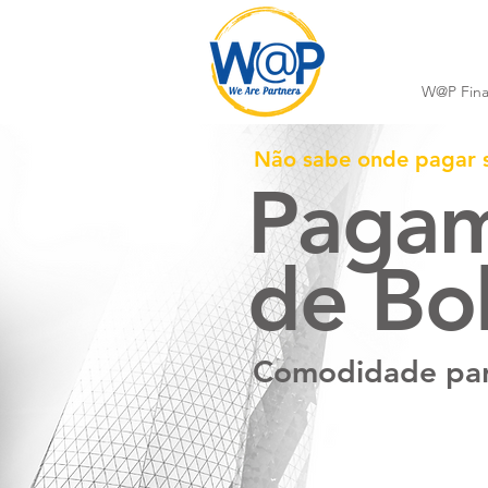
W@P Fina
Não sabe onde pagar s
Paga
de Bo
Comodidade para